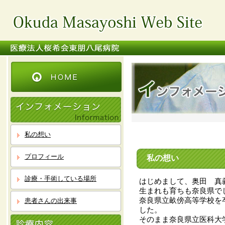
私の想い
プロフィール
私の想い
診療・手術している場所
はじめまして、奥田 真
生まれも育ちも奈良県で
奈良県立畝傍高等学校を
患者さんの出来事
した。
そのまま奈良県立医科大