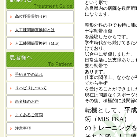
という形で
奈良県内の病院を数箇所
になります。
高位脛骨骨切り術
整形外科の中でも特に膝
人工膝関節置換術とは
十字靭帯損傷
を経験したからです。
学生時代から続けてきた
人工膝関節置換術（MIS）
けており、
試合中に受傷しました。
日常生活には支障ありま
要な靭帯で
あります。
手術までの流れ
仕事の関係上、なかなか
てから手術
リハビリについて
を受けることができまし
現在は問題なくスポーツ
その後、積極的に膝関節
患者様のお声
転機として、平成
よくあるご質問
術（MIS TKA）
のトレーニング
注意事項
それ以降、人工