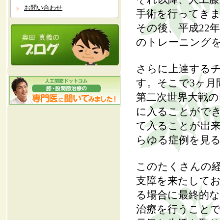
お問い合わせ
手術を行ってき
その後、平成22
のトレーニング
さらに上達する
す。そこで3ヶ月
第二次世界大戦
に入ることがで
て入ることが出
らゆる症例を見
このたくさんの
支障を来たして
る場合に最終的な
治療を行うこと