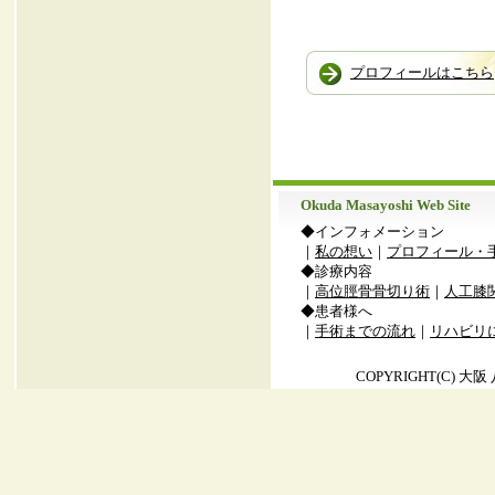
プロフィールはこちら
Okuda Masayoshi Web Site
◆インフォメーション
｜
私の想い
｜
プロフィール・
◆診療内容
｜
高位脛骨骨切り術
｜
人工膝
◆患者様へ
｜
手術までの流れ
｜
リハビリ
COPYRIGHT(C) 大